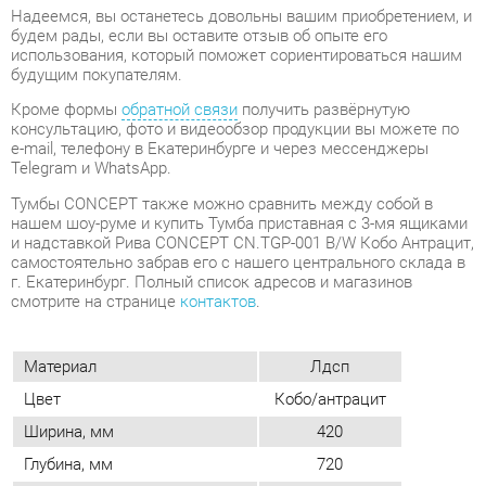
e-mail, телефону в Екатеринбурге и через мессенджеры
Telegram и WhatsApp.
Тумбы CONCEPT также можно сравнить между собой в
нашем шоу-руме и купить Тумба приставная с 3-мя ящиками
и надставкой Рива CONCEPT CN.TGP-001 B/W Кобо Антрацит,
самостоятельно забрав его с нашего центрального склада в
г. Екатеринбург. Полный список адресов и магазинов
смотрите на странице
контактов
.
Материал
Лдсп
Цвет
Кобо/антрацит
Ширина, мм
420
Глубина, мм
720
Высота, мм
750
Конструкция
С нишей
Количество ящиков
3
Замок
Да
Наличие колес
Нет