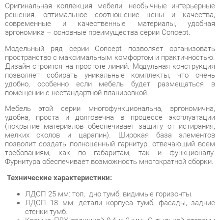
Модельный ряд серии Concept позволяет организовать
пространство с максимальным комфортом и практичностью.
Дизайн строится на простоте линий. Модульная конструкция
позволяет собирать уникальные комплекты, что очень
удобно, особенно если мебель будет размещаться в
помещении с нестандартной планировкой.
Мебель этой серии многофункциональна, эргономична,
удобна, проста и долговечна в процессе эксплуатации
(покрытие материалов обеспечивает защиту от истирания,
мелких сколов и царапин). Широкая база элементов
позволит создать полноценный гарнитур, отвечающий всем
требованиям, как по габаритам, так и функционалу.
Фурнитура обеспечивает возможность многократной сборки.
Технические характеристики:
ЛДСП 25 мм: топ, дно тумб, видимые горизонты.
ЛДСП 18 мм: детали корпуса тумб, фасады, задние
стенки тумб.
Кромка ПВХ толщиной 0,4 и 2 мм. С тыльной стороны
все торцы обработанны кромкой 2 мм.
Опоры: труба 50х25.
Направляющие ящиков: шариковые, полного
выдвижения без доводчиков, L=350 мм.
Колеса мобильных тумб: усиленные, прорезиненые