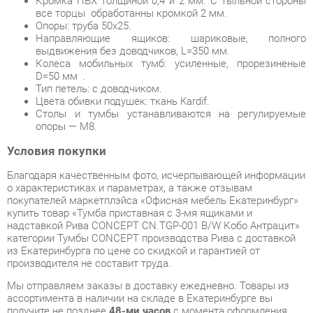
D=50 мм .
Тип петель: с доводчиком.
Цвета обивки подушек: ткань Kardif.
Столы и тумбы устанавливаются на регулируемые
опоры — М8.
Условия покупки
Благодаря качественным фото, исчерпывающей информации
о характеристиках и параметрах, а также отзывам
покупателей маркетплэйса «Офисная мебель Екатеринбург»
купить товар «Тумба приставная с 3-мя ящиками и
надставкой Рива CONCEPT CN.TGP-001 B/W Кобо Антрацит»
категории Тумбы CONCEPT производства Рива с доставкой
из Екатеринбурга по цене со скидкой и гарантией от
производителя не составит труда.
Мы отправляем заказы в доставку ежедневно. Товары из
ассортимента в наличии на складе в Екатеринбурге вы
получите не позднее
48-ми часов
с момента оформления
заказа. Дополнительно вы можете заказать подъём на этаж
и сборку мебельных изделий.
Срок доставки в другие регионы, и для товаров, находящихся
на складах производителей, рассчитывается индивидуально.
Уточнить наличие, срок и стоимость доставки вы можете