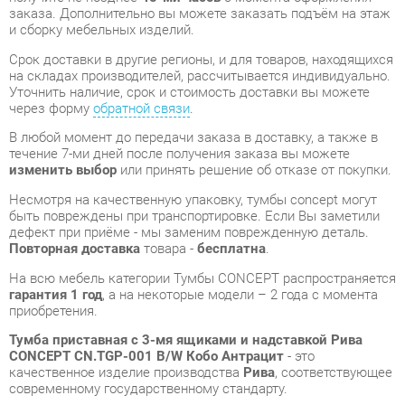
через форму
обратной связи
.
В любой момент до передачи заказа в доставку, а также в
течение 7-ми дней после получения заказа вы можете
изменить выбор
или принять решение об отказе от покупки.
Несмотря на качественную упаковку, тумбы concept могут
быть повреждены при транспортировке. Если Вы заметили
дефект при приёме - мы заменим поврежденную деталь.
Повторная доставка
товара -
бесплатна
.
На всю мебель категории Тумбы CONCEPT распространяется
гарантия 1 год
, а на некоторые модели – 2 года с момента
приобретения.
Тумба приставная с 3-мя ящиками и надставкой Рива
CONCEPT CN.TGP-001 B/W Кобо Антрацит
- это
качественное изделие производства
Рива
, соответствующее
современному государственному стандарту.
Надеемся, вы останетесь довольны вашим приобретением, и
будем рады, если вы оставите отзыв об опыте его
использования, который поможет сориентироваться нашим
будущим покупателям.
Кроме формы
обратной связи
получить развёрнутую
консультацию, фото и видеообзор продукции вы можете по