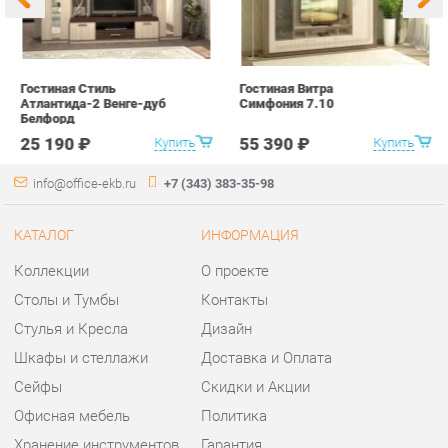
с
25 190 ₽
55 390 ₽
Купить
Купить
info@office-ekb.ru
+7 (343) 383-35-98
КАТАЛОГ
ИНФОРМАЦИЯ
Коллекции
О проекте
Столы и Тумбы
Контакты
Стулья и Кресла
Дизайн
Шкафы и стеллажи
Доставка и Оплата
Сейфы
Скидки и Акции
Офисная мебель
Политика
Хранение инструментов
Гарантия
Мягкая офисная мебель
Помощь
ГОРОДА
КОНТАКТЫ
Весь мир
Шоурум и склад самовывоза
Екатеринбург
Адрес: г.Екатеринбург,