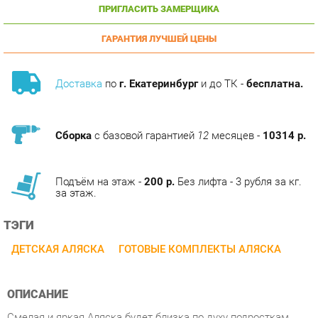
ГАРАНТИЯ ЛУЧШЕЙ ЦЕНЫ
Доставка
по
г. Екатеринбург
и до ТК -
бесплатна.
Сборка
с базовой гарантией
12
месяцев -
10314 р.
Подъём на этаж -
200 р.
Без лифта - 3 рубля за кг.
за этаж.
ТЭГИ
ДЕТСКАЯ АЛЯСКА
ГОТОВЫЕ КОМПЛЕКТЫ АЛЯСКА
ОПИСАНИЕ
Смелая и яркая Аляска будет близка по духу подросткам,
жаждущим выразить свободу своих мыслей и стремящихся
к независимости. Особенность коллекции это стильный
контраст белого и серого цветов. Акценты на четких линиях,