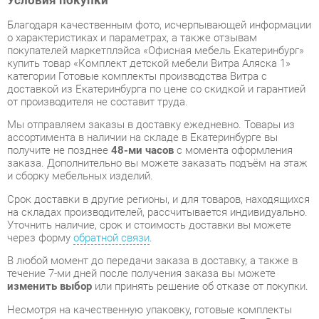
купить товар «Комплект детской мебели Витра Аляска 1»
категории Готовые комплекты производства Витра с
доставкой из Екатеринбурга по цене со скидкой и гарантией
от производителя не составит труда.
Мы отправляем заказы в доставку ежедневно. Товары из
ассортимента в наличии на складе в Екатеринбурге вы
получите не позднее
48-ми часов
с момента оформления
заказа. Дополнительно вы можете заказать подъём на этаж
и сборку мебельных изделий.
Срок доставки в другие регионы, и для товаров, находящихся
на складах производителей, рассчитывается индивидуально.
Уточнить наличие, срок и стоимость доставки вы можете
через форму
обратной связи
.
В любой момент до передачи заказа в доставку, а также в
течение 7-ми дней после получения заказа вы можете
изменить выбор
или принять решение об отказе от покупки.
Несмотря на качественную упаковку, готовые комплекты
могут быть повреждены при транспортировке. Если Вы
заметили дефект при приёме - мы заменим поврежденную
деталь.
Повторная доставка
товара -
бесплатна
.
На всю мебель категории Готовые комплекты
распространяется
гарантия 1 год
, а на некоторые модели – 2