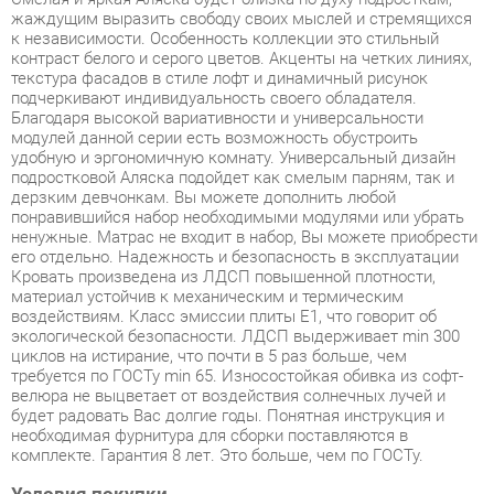
текстура фасадов в стиле лофт и динамичный рисунок
подчеркивают индивидуальность своего обладателя.
Благодаря высокой вариативности и универсальности
модулей данной серии есть возможность обустроить
удобную и эргономичную комнату. Универсальный дизайн
подростковой Аляска подойдет как смелым парням, так и
дерзким девчонкам. Вы можете дополнить любой
понравившийся набор необходимыми модулями или убрать
ненужные. Матрас не входит в набор, Вы можете приобрести
его отдельно. Надежность и безопасность в эксплуатации
Кровать произведена из ЛДСП повышенной плотности,
материал устойчив к механическим и термическим
воздействиям. Класс эмиссии плиты Е1, что говорит об
экологической безопасности. ЛДСП выдерживает min 300
циклов на истирание, что почти в 5 раз больше, чем
требуется по ГОСТу min 65. Износостойкая обивка из софт-
велюра не выцветает от воздействия солнечных лучей и
будет радовать Вас долгие годы. Понятная инструкция и
необходимая фурнитура для сборки поставляются в
комплекте. Гарантия 8 лет. Это больше, чем по ГОСТу.
Условия покупки
Благодаря качественным фото, исчерпывающей информации
о характеристиках и параметрах, а также отзывам
покупателей маркетплэйса «Офисная мебель Екатеринбург»