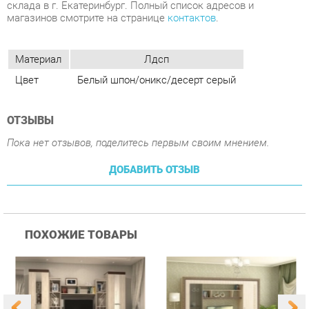
Цвет
Белый шпон/оникс/десерт серый
ОТЗЫВЫ
Пока нет отзывов, поделитесь первым своим мнением.
ДОБАВИТЬ ОТЗЫВ
ПОХОЖИЕ ТОВАРЫ
Гостиная Стиль
Гостиная Витра
К
Атлантида-2 Венге-дуб
Симфония 7.10
п
Белфорд
А